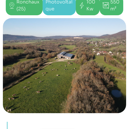
Ronchaux
Photovoltaï
100
550
(25)
que
Kw
m²