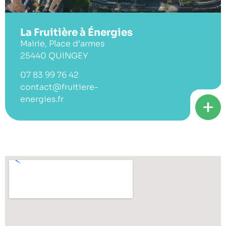
La Fruitière à Énergies
Mairie, Place d’armes
25440 QUINGEY
07 83 99 76 42
contact@fruitiere-
energies.fr