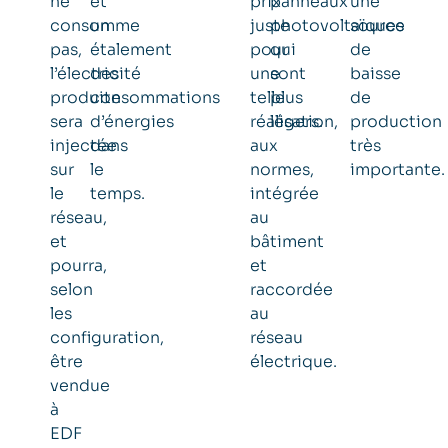
ne
et
prix
panneaux
une
consomme
un
juste
photovoltaïques
source
pas,
étalement
pour
qui
de
l’électricité
des
une
sont
baisse
produite
consommations
telle
plus
de
sera
d’énergies
réalisation,
légers.
production
injectée
dans
aux
très
sur
le
normes,
importante.
le
temps.
intégrée
réseau,
au
et
bâtiment
pourra,
et
selon
raccordée
les
au
configuration,
réseau
être
électrique.
vendue
à
EDF