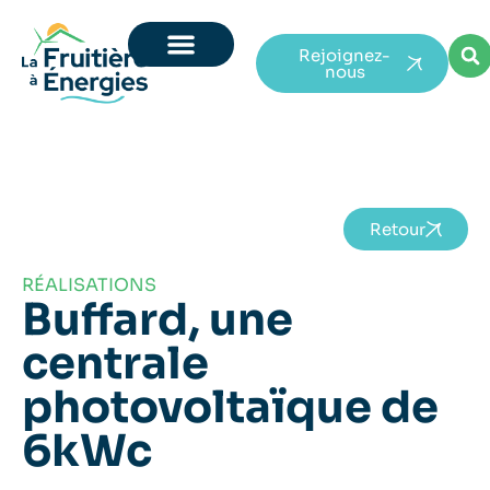
Rejoignez-
nous
Retour
RÉALISATIONS
Buffard, une
centrale
photovoltaïque de
6kWc