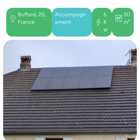
Buffard, 25,
Accompagn
6
30
France
ement
K
m²
w