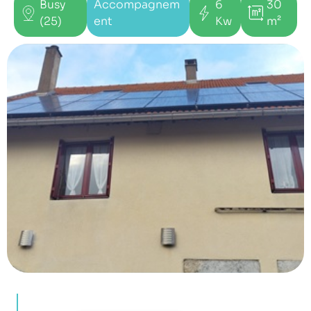
Busy
Accompagnem
6
30
(25)
ent
Kw
m²