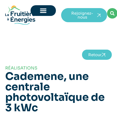
Rejoignez-
nous
Retour
RÉALISATIONS
Cademene, une
centrale
photovoltaïque de
3 kWc