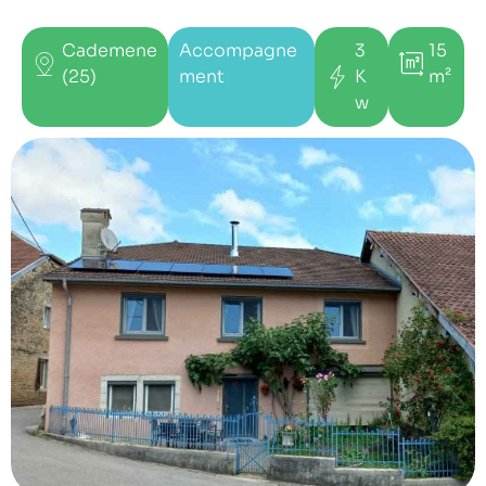
Cademene
Accompagne
3
15
(25)
ment
K
m²
w