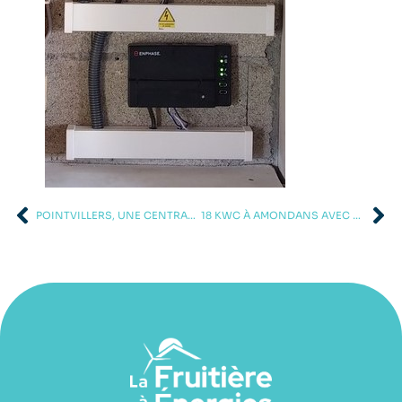
POINTVILLERS, UNE CENTRALE PHOTOVOLTAÏQUE DE 9KWC
18 KWC À AMONDANS AVEC MRS RONCET