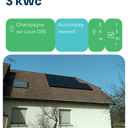
3 kWc
Champagne
Accompag
3
1
sur Loue (39)
nement
K
5
w
m
²