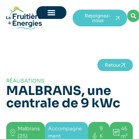
Rejoignez-
nous
Retour
RÉALISATIONS
MALBRANS, une
centrale de 9 kWc
Malbrans
Accompagne
9
45
(25)
ment
K
m²