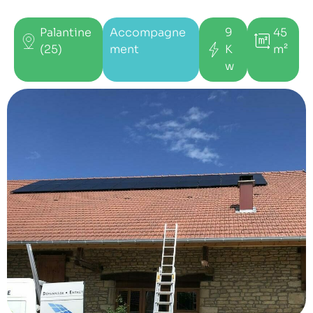
Palantine
Accompagne
9
45
(25)
ment
K
m²
w