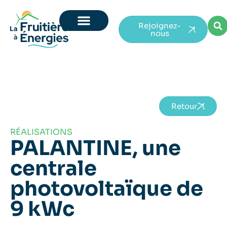
Rejoignez-
nous
Retour
RÉALISATIONS
PALANTINE, une
centrale
photovoltaïque de
9 kWc