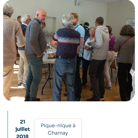
21
Pique-nique à
juillet
Charnay
2018