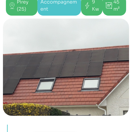
Pirey
Accompagnem
9
45
(25)
ent
Kw
m²