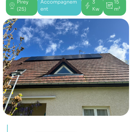
Pirey
Accompagnem
3
15
(25)
ent
Kw
m²