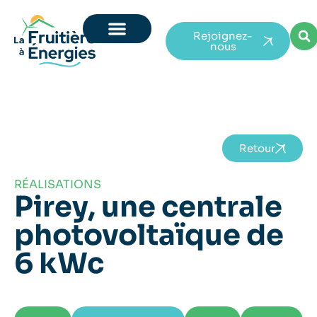
Rejoignez-
nous
Retour
RÉALISATIONS
Pirey, une centrale
photovoltaïque de
6 kWc