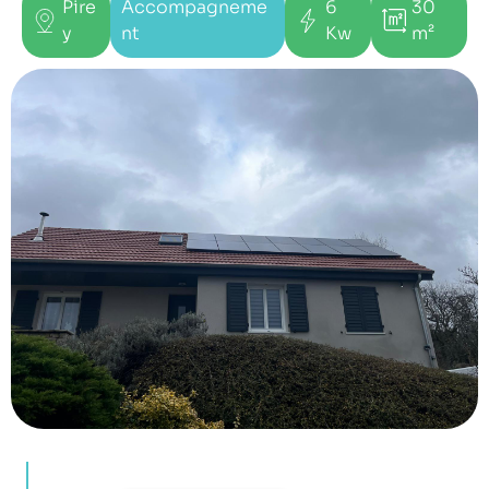
Pire
Accompagneme
6
30
y
nt
Kw
m²