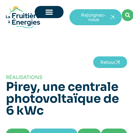
Rejoignez-
nous
Retour
RÉALISATIONS
Pirey, une centrale
photovoltaïque de
6 kWc