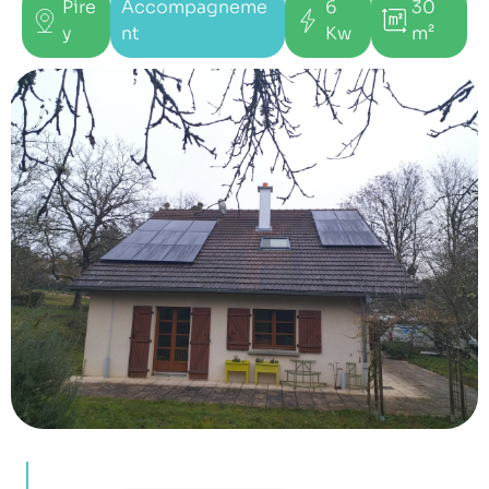
Pire
Accompagneme
6
30
y
nt
Kw
m²