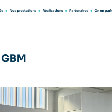
és
Nos prestations
Réalisations
Partenaires
On en parl
n GBM