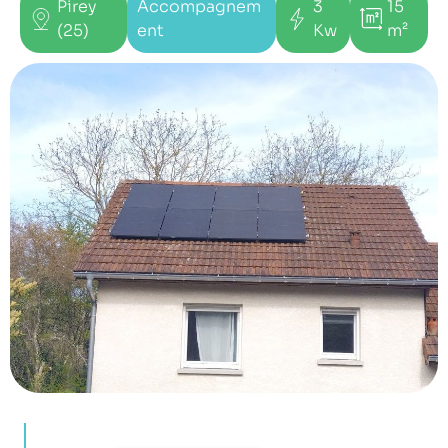
Pirey
Accompagnem
3
15
(25)
ent
Kw
m²