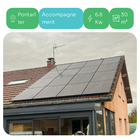
Pontarl
Accompagne
6.8
30
ier
ment
Kw
m²