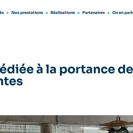
és
Nos prestations
Réalisations
Partenaires
On en parl
édiée à la portance d
ntes